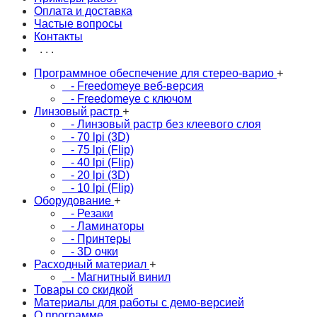
Оплата и доставка
Частые вопросы
Контакты
. . .
Программное обеспечение для стерео-варио
+
- Freedomeye веб-версия
- Freedomeye с ключом
Линзовый растр
+
- Линзовый растр без клеевого слоя
- 70 lpi (3D)
- 75 lpi (Flip)
- 40 lpi (Flip)
- 20 lpi (3D)
- 10 lpi (Flip)
Оборудование
+
- Резаки
- Ламинаторы
- Принтеры
- 3D очки
Расходный материал
+
- Магнитный винил
Товары со скидкой
Материалы для работы с демо-версией
О программе