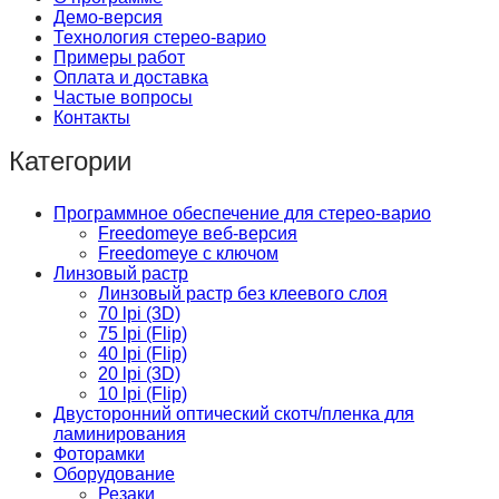
Демо-версия
Технология стерео-варио
Примеры работ
Оплата и доставка
Частые вопросы
Контакты
Категории
Программное обеспечение для стерео-варио
Freedomeye веб-версия
Freedomeye с ключом
Линзовый растр
Линзовый растр без клеевого слоя
70 lpi (3D)
75 lpi (Flip)
40 lpi (Flip)
20 lpi (3D)
10 lpi (Flip)
Двусторонний оптический скотч/пленка для
ламинирования
Фоторамки
Оборудование
Резаки