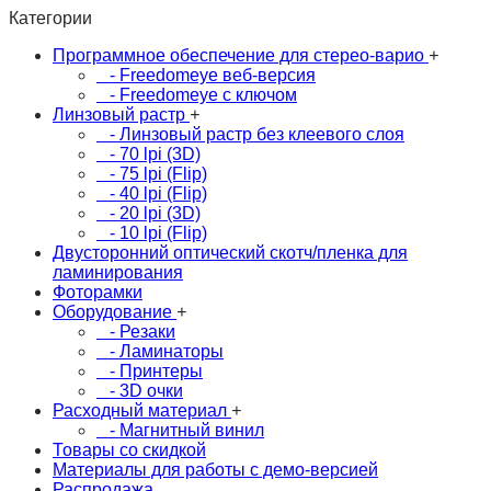
Категории
Программное обеспечение для стерео-варио
+
- Freedomeye веб-версия
- Freedomeye с ключом
Линзовый растр
+
- Линзовый растр без клеевого слоя
- 70 lpi (3D)
- 75 lpi (Flip)
- 40 lpi (Flip)
- 20 lpi (3D)
- 10 lpi (Flip)
Двусторонний оптический скотч/пленка для
ламинирования
Фоторамки
Оборудование
+
- Резаки
- Ламинаторы
- Принтеры
- 3D очки
Расходный материал
+
- Магнитный винил
Товары со скидкой
Материалы для работы с демо-версией
Распродажа