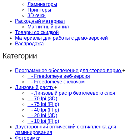
Ламинаторы
Принтеры
3D очки
Расходный материал
Магнитный винил
Товары со скидкой
Материалы для работы с демо-версией
Распродажа
Категории
Программное обеспечение для стерео-варио
+
- Freedomeye веб-версия
- Freedomeye с ключом
Линзовый растр
+
- Линзовый растр без клеевого слоя
- 70 lpi (3D)
- 75 lpi (Flip)
- 40 lpi (Flip)
- 20 lpi (3D)
- 10 lpi (Flip)
Двусторонний оптический скотч/пленка для
ламинирования
Фоторамки