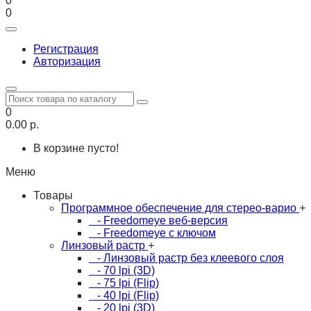
0
0
Регистрация
Авторизация
0
0.00 р.
В корзине пусто!
Меню
Товары
Программное обеспечение для стерео-варио
+
- Freedomeye веб-версия
- Freedomeye с ключом
Линзовый растр
+
- Линзовый растр без клеевого слоя
- 70 lpi (3D)
- 75 lpi (Flip)
- 40 lpi (Flip)
- 20 lpi (3D)